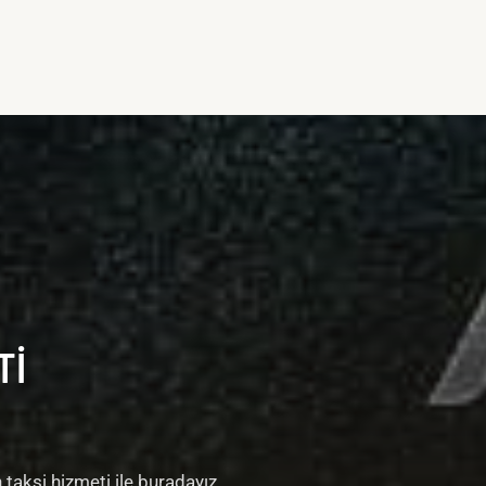
TI
 taksi hizmeti ile buradayız.