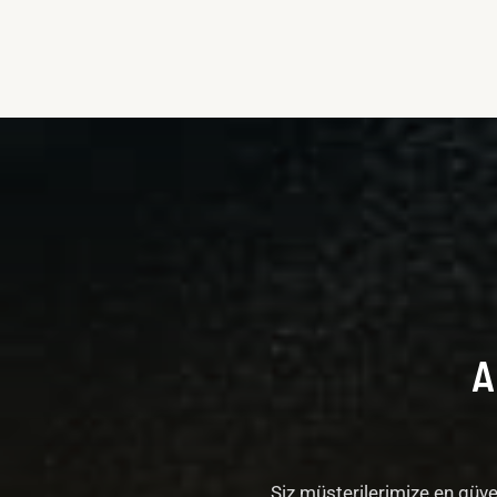
A
Siz müşterilerimize en güven