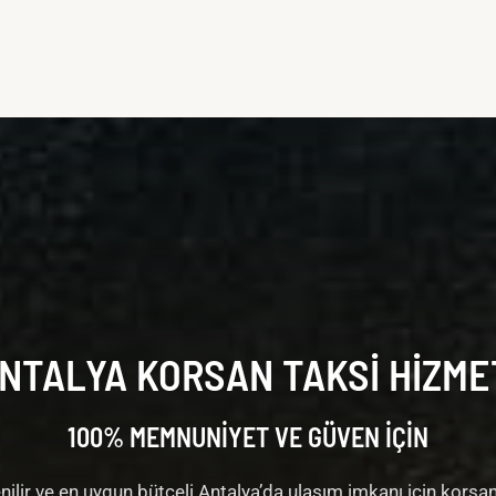
NTALYA KORSAN TAKSI HIZME
100% MEMNUNİYET VE GÜVEN İÇİN
ilir ve en uygun bütçeli Antalya’da ulaşım imkanı için korsan