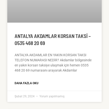
ANTALYA AKDAMLAR KORSAN TAKSI –
0535 468 20 69
ANTALYA AKDAMLAR EN YAKIN KORSAN TAKSI
TELEFON NUMARASI NEDİR? Akdamlar bölgesinde
en yakın korsan taksiye ulaşmak için hemen 0535
468 20 69 numarasını arayarak Akdamlar
DAHA FAZLA OKU
Şubat 29, 2024
Yorum yapılmamış