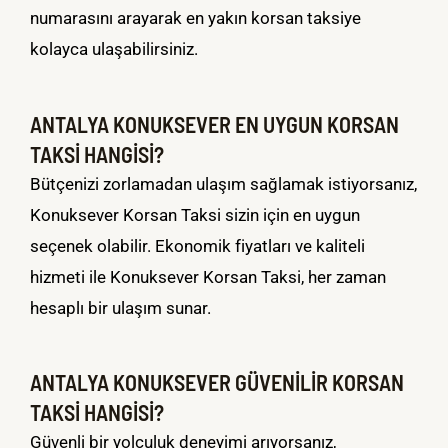
numarasını arayarak en yakın korsan taksiye
kolayca ulaşabilirsiniz.
ANTALYA KONUKSEVER EN UYGUN KORSAN
TAKSİ HANGİSİ?
Bütçenizi zorlamadan ulaşım sağlamak istiyorsanız,
Konuksever Korsan Taksi sizin için en uygun
seçenek olabilir. Ekonomik fiyatları ve kaliteli
hizmeti ile Konuksever Korsan Taksi, her zaman
hesaplı bir ulaşım sunar.
ANTALYA KONUKSEVER GÜVENİLİR KORSAN
TAKSİ HANGİSİ?
Güvenli bir yolculuk deneyimi arıyorsanız,