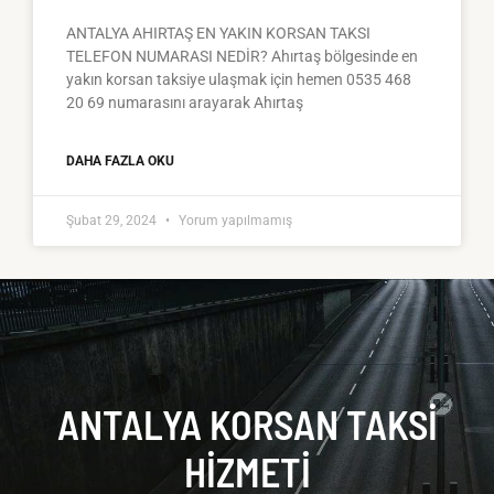
ANTALYA AHIRTAŞ EN YAKIN KORSAN TAKSI
TELEFON NUMARASI NEDİR? Ahırtaş bölgesinde en
yakın korsan taksiye ulaşmak için hemen 0535 468
20 69 numarasını arayarak Ahırtaş
DAHA FAZLA OKU
Şubat 29, 2024
Yorum yapılmamış
ANTALYA KORSAN TAKSI
HIZMETI