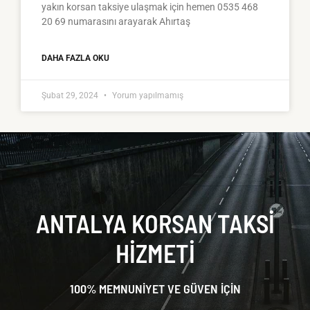
yakın korsan taksiye ulaşmak için hemen 0535 468
20 69 numarasını arayarak Ahırtaş
DAHA FAZLA OKU
Şubat 29, 2024
Yorum yapılmamış
ANTALYA KORSAN TAKSI
HIZMETI
100% MEMNUNİYET VE GÜVEN İÇİN