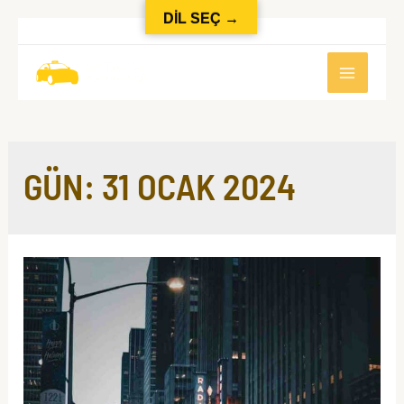
DİL SEÇ →
İçeriğe
atla
MAIN
MEN
GÜN:
31 OCAK 2024